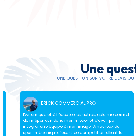
Une quest
UNE QUESTION SUR VOTRE DEVIS OU C
ERICK COMMERCIAL PRO
Dynamique et à l’écoute des autres, cela me permet
is
de m’épanouir dans mon métier et d’avoir pu
intégrer une équipe à mon image. Amoureux du
sport mécanique, l’esprit de compétition alliant la