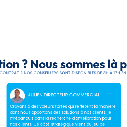
ion ? Nous sommes là p
ONTRAT ? NOS CONSEILLERS SONT DISPONIBLES DE 8H À 17H EN S
JULIEN DIRECTEUR COMMERCIAL
Croyant à des valeurs fortes qui reflètent la manière
dont nous apportons des solutions à nos clients, je
m’épanouis dans la recherche d’amélioration pour
nos clients. Ce côté stratégique vient du jeu de