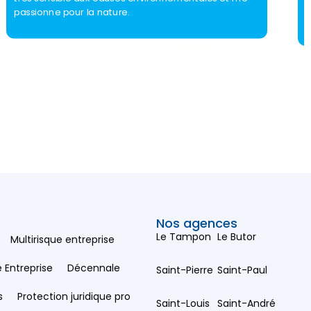
b
passionne pour la nature.
s
Nos agences
Le Tampon
Le Butor
Multirisque entreprise
e Entreprise
Décennale
Saint-Pierre
Saint-Paul
s
Protection juridique pro
Saint-Louis
Saint-André