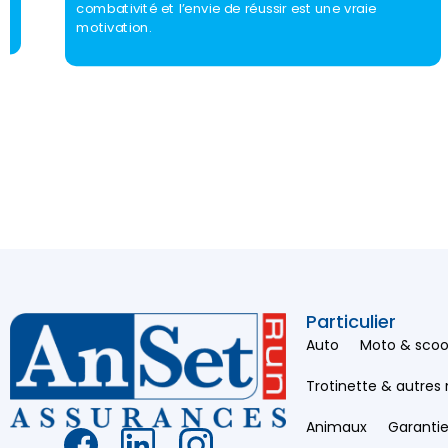
combativité et l’envie de réussir est une vraie
motivation.
Particulier
Auto
Moto & scoo
Trotinette & autres
Animaux
Garantie