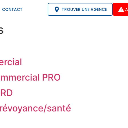
TROUVER UNE AGENCE
A
CONTACT
s
rcial
ommercial PRO
ARD
révoyance/santé
D